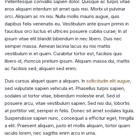
Pellentesque convallis sapien dolor. Quisque ac turpis vitae
eros aliquam interdum sit amet quis nisi. Morbi ut pulvinar
orci. Aliquam ac mi nisi. Nulla mollis mauris augue, quis
dapibus felis venenatis eu. Vestibulum ante ipsum primis in
faucibus orci luctus et ultrices posuere cubilia curae; In at
ipsum vitae elit blandit bibendum in nec libero. Duis nec
semper massa. Aenean lacinia lacus eu nisi mattis
vestibulum in et quam. Curabitur tortor est, facilisis quis
libero id, rhoncus pretium ipsum. Aliquam massa dui, mattis
ac facilisis sed, aliquam sed enim.
Duis cursus aliquet quam a aliquam. In
sollicitudin elit augue
,
sed vulputate sapien vehicula et. Phasellus turpis sapien,
sodales ut tortor vitae, bibendum molestie erat. Sed id
posuere arcu, vitae vestibulum sapien. Sed nisi dui, lobortis
at porttitor vel, semper in felis. Donec sit amet sodales ligula.
Suspendisse sapien nunc, consequat a efficitur eget, fringilla
a elit. Praesent aliquam, justo et mollis aliquam, tortor quam
iaculis lorem, nec sagittis enim arcu in urna.