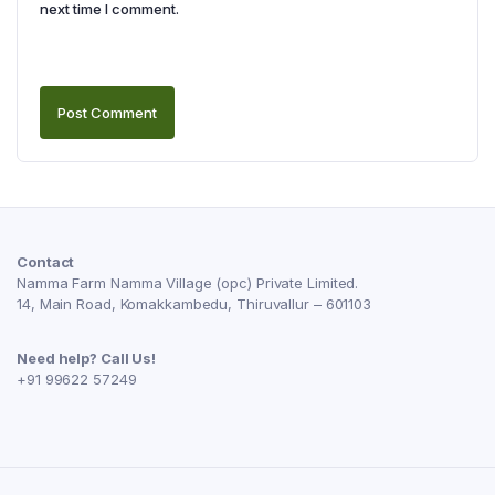
next time I comment.
Contact
Namma Farm Namma Village (opc) Private Limited.
14, Main Road, Komakkambedu, Thiruvallur – 601103
Need help? Call Us!
+91 99622 57249