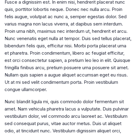
Fusce a dignissim est. In enim nisi, hendrerit placerat nunc
quis, porttitor lobortis neque. Donec nec nulla arcu. Proin
felis augue, volutpat ac nunc a, semper egestas dolor. Sed
varius magna non lacus viverra, at dapibus sem interdum.
Proin urna nibh, maximus nec interdum ut, hendrerit et arcu.
Nunc venenatis eget nulla at tempor. Duis sed tellus placerat,
bibendum felis quis, efficitur nisi. Morbi porta placerat urna
et pharetra. Proin condimentum, libero ac feugiat efficitur,
est orci consectetur sapien, a pretium leo leo in elit. Quisque
fringilla finibus arcu, pretium posuere urna posuere sit amet.
Nullam quis sapien a augue aliquet accumsan eget eu risus.
Ut at mi sed velit condimentum porta. Proin vestibulum
congue ullamcorper.
Nunc blandit ligula mi, quis commodo dolor fermentum sit
amet. Nam vehicula pharetra lacus a vulputate. Duis pulvinar
vestibulum dolor, vel commodo arcu laoreet ac. Vestibulum
sed consequat purus, vitae auctor metus. Duis ut aliquet
odio, at tincidunt nunc. Vestibulum dignissim aliquet orci,