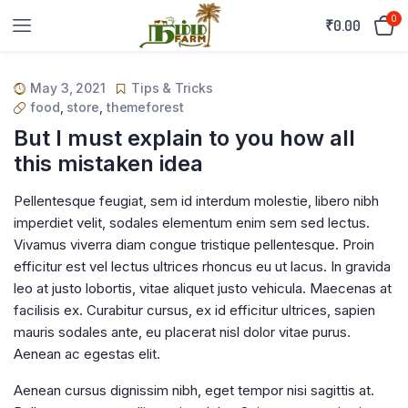
0
₹
0.00
May 3, 2021
Tips & Tricks
food
,
store
,
themeforest
But I must explain to you how all
this mistaken idea
Pellentesque feugiat, sem id interdum molestie, libero nibh
imperdiet velit, sodales elementum enim sem sed lectus.
Vivamus viverra diam congue tristique pellentesque. Proin
efficitur est vel lectus ultrices rhoncus eu ut lacus. In gravida
leo at justo lobortis, vitae aliquet justo vehicula. Maecenas at
facilisis ex. Curabitur cursus, ex id efficitur ultrices, sapien
mauris sodales ante, eu placerat nisl dolor vitae purus.
Aenean ac egestas elit.
Aenean cursus dignissim nibh, eget tempor nisi sagittis at.